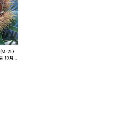
M-2L）
 10月
#NMR