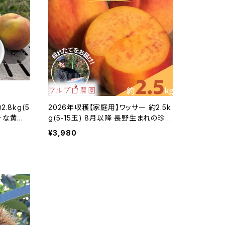
.8kg(5
2026年収穫【家庭用】ワッサー 約2.5k
ーな黄桃
g(5-15玉) 8月以降 長野生まれの珍し
直送 信州
い桃 長野県産 産地直送 訳あり#NP
¥3,980
28
W0B025