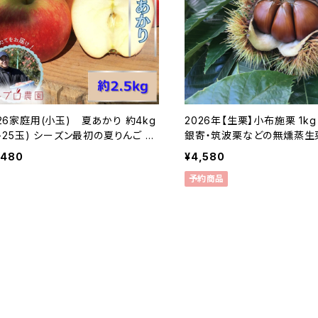
26家庭用(小玉) 夏あかり 約4kg
2026年【生栗】小布施栗 1kg（
2-25玉) シーズン最初の夏りんご 希
銀寄・筑波栗などの無燻蒸生栗
品種 訳あり 8月初旬頃発送#NAN0
中旬以降発送 長野県小布施産
,480
¥4,580
25
0010
予約商品