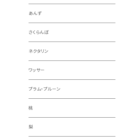
4.5kg～5kg
秋映
ジャム
あんず
9kg～10kg
シナノスイート
スパイス
さくらんぼ
紅玉
ドライフルーツ
ネクタリン
シナノゴールド
アルコール
ワッサー
ぐんま名月
冷凍フルーツ
プラム・プルーン
王林
コンポート
桃
サンふじ
梨