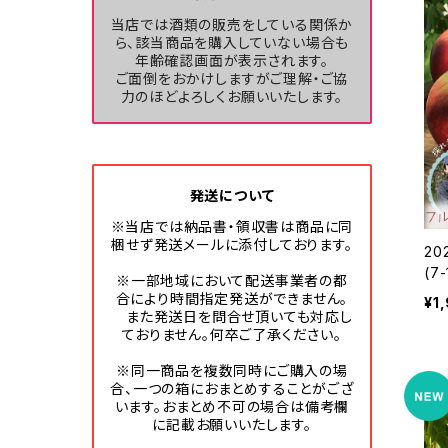
当店では酒類の販売をしている関係か
ら、該当商品を購入していない場合も
年齢確認画面が表示されます。
ご面倒をおかけしますがご理解・ご協
力のほどよろしくお願いいたします。
発送について
※当店では納品書・領収書は商品に同
梱せず発送メールに添付しております。
20
(7-16玉)
※一部地域において配送事業者の都
試
合により時間指定発送ができません。
¥1
頃発
また発送日を問合せ頂いても対応し
ておりません。何卒ご了承ください。
※同一商品を複数同時にご購入の場
合、一つの箱におまとめすることがござ
います。おまとめ不可の場合は備考欄
に記載お願いいたします。