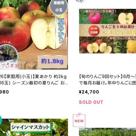
26【家庭用(小玉)】夏あかり 約2kg
【旬のりんご9回セット】6月～
 シーズン最初の夏りんご お
で毎月お届け。年中りんごに
しサイズ 希少品種 訳あり 8月初旬
#NZD0B030
,980
¥24,700
送 #NAN0B018
SOLD OUT