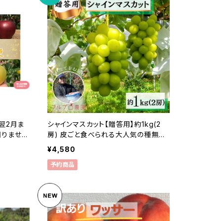
翌2月ま
シャインマスカット【贈答用】約1kg(2
困りません
房) 皮ごと食べられる大人気の種無し
ぶどう 9月中旬頃発送開始予定 #NG
¥4,580
M0A010
予約商品