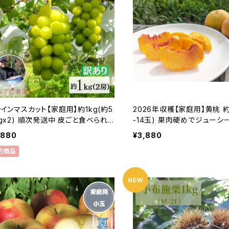
インマスカット【家庭用】約1kg(約5
2026年収穫【家庭用】黄桃 約2
gx2) 順次発送中 皮ごと食べられ
-14玉) 果肉硬めでジューシ
人気の種無しぶどう #NGM0B01
をお届け 8月下旬より 産地
,880
¥3,880
桃 黄金桃 訳あり#NPY0B0
約商品