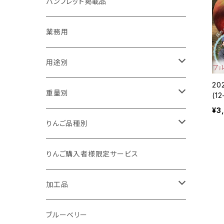
パンフレット掲載品
業務用
用途別
20
贈答用
重量別
(1
少
¥3
B0
家庭用（訳あり）
1kg以下
りんご品種別
加工用
1kg
夏あかり
りんご購入者様限定サービス
1.5kg～2kg
シナノリップ
加工品
2.5kg～3kg
サンつがる
ジュース
ブルーベリー