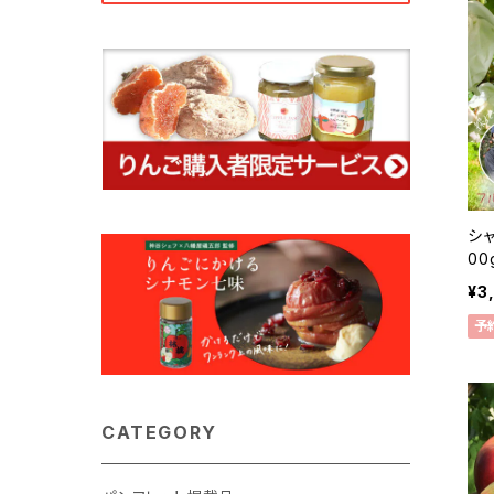
シャ
00
る大
¥3
0
予
CATEGORY