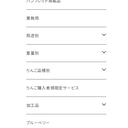
パンフレット掲載品
業務用
用途別
贈答用
重量別
家庭用（訳あり）
1kg以下
りんご品種別
加工用
1kg
夏あかり
りんご購入者様限定サービス
1.5kg～2kg
シナノリップ
加工品
2.5kg～3kg
サンつがる
ジュース
ブルーベリー