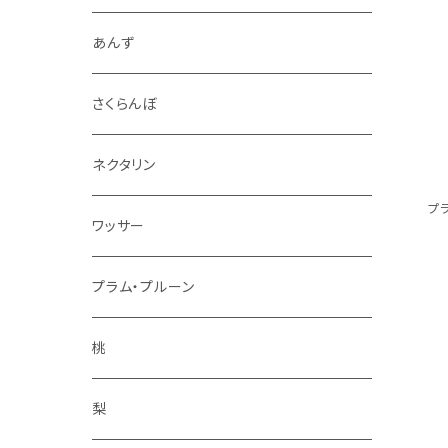
4.5kg～5kg
秋映
ジャム
あんず
9kg～10kg
シナノスイート
スパイス
さくらんぼ
紅玉
ドライフルーツ
ネクタリン
プ
シナノゴールド
アルコール
ワッサー
ぐんま名月
冷凍フルーツ
プラム・プルーン
王林
コンポート
桃
サンふじ
梨