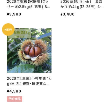
2026年収穫【家庭用】ワッ
2026家庭用(小玉) 夏あ
サー 約2.5kg(5-15玉) 8月
かり 約4kg(12-25玉) シー
以降 長野生まれの珍しい桃
ズン最初の夏りんご 希少品
¥3,980
¥3,480
長野県産 産地直送 訳あり
種 訳あり 8月初旬頃発送#
#NPW0B025
NAN0B025
2026年【生栗】小布施栗 1k
g（M-2L）銀寄・筑波栗など
の無燻蒸生栗 10月中旬以
¥4,580
降発送 長野県小布施産#N
予約商品
MR0010