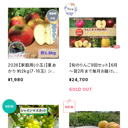
2026【家庭用(小玉)】夏あ
【旬のりんご9回セット】6月
かり 約2kg(7-16玉) シー
～翌2月まで毎月お届け。年
ズン最初の夏りんご お試し
中りんごに困りません #NZ
¥1,980
¥24,700
サイズ 希少品種 訳あり 8
D0B030
月初旬頃発送 #NAN0B01
SOLD OUT
8