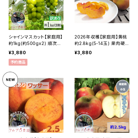
シャインマスカット【家庭用】
2026年収穫【家庭用】黄桃
約1kg(約500gx2) 順次発
約2.8kg(5-14玉) 果肉硬
送中 皮ごと食べられる大人
めでジューシーな黄桃をお
¥3,880
¥3,880
気の種無しぶどう #NGM0
届け 8月下旬より 産地直
予約商品
B010
送 信州桃 黄金桃 訳あり#
NPY0B028