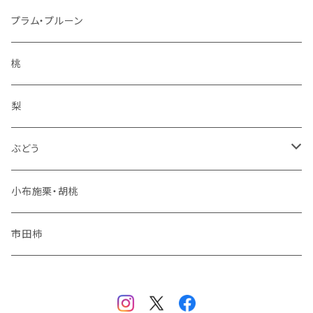
ぐんま名月
冷凍フルーツ
プラム・プルーン
王林
コンポート
桃
サンふじ
梨
冬りんご
ぶどう
夏りんご
シャインマスカット
小布施栗・胡桃
秋りんご
ナガノパープル
市田柿
品種おまかせ