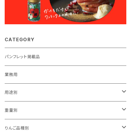
CATEGORY
パンフレット掲載品
業務用
用途別
贈答用
重量別
家庭用（訳あり）
1kg以下
りんご品種別