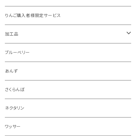
加工用
1kg
夏あかり
りんご購入者様限定サービス
1.5kg～2kg
シナノリップ
加工品
2.5kg～3kg
サンつがる
ジュース
ブルーベリー
4.5kg～5kg
秋映
ジャム
あんず
9kg～10kg
シナノスイート
スパイス
さくらんぼ
紅玉
ドライフルーツ
ネクタリン
シナノゴールド
アルコール
ワッサー