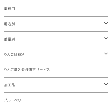
業務用
用途別
贈答用
重量別
家庭用（訳あり）
1kg以下
りんご品種別
加工用
1kg
夏あかり
りんご購入者様限定サービス
1.5kg～2kg
シナノリップ
加工品
2.5kg～3kg
サンつがる
ジュース
ブルーベリー