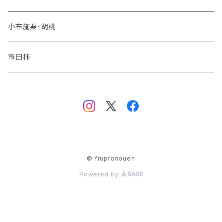
夏りんご
シャインマスカット
小布施栗・胡桃
秋りんご
ナガノパープル
市田柿
品種おまかせ
© frupronouen
Powered by