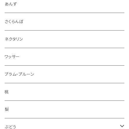
4.5kg～5kg
秋映
ジャム
あんず
9kg～10kg
シナノスイート
スパイス
さくらんぼ
紅玉
ドライフルーツ
ネクタリン
シナノゴールド
アルコール
ワッサー
ぐんま名月
冷凍フルーツ
プラム・プルーン
王林
コンポート
桃
サンふじ
梨
冬りんご
ぶどう