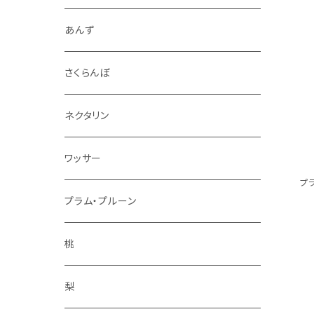
4.5kg～5kg
秋映
ジャム
あんず
9kg～10kg
シナノスイート
スパイス
さくらんぼ
紅玉
ドライフルーツ
ネクタリン
シナノゴールド
アルコール
ワッサー
プ
ぐんま名月
冷凍フルーツ
プラム・プルーン
王林
コンポート
桃
サンふじ
梨