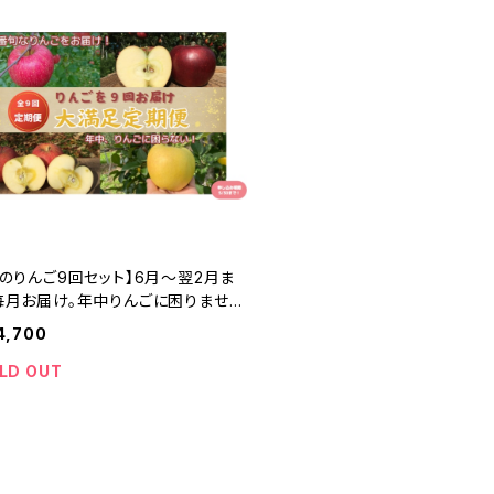
旬のりんご9回セット】6月～翌2月ま
毎月お届け。年中りんごに困りません
ZD0B030
4,700
LD OUT