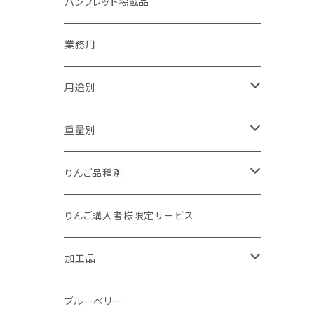
パンフレット掲載品
業務用
用途別
贈答用
重量別
家庭用（訳あり）
1kg以下
りんご品種別
加工用
1kg
夏あかり
りんご購入者様限定サービス
1.5kg～2kg
シナノリップ
加工品
2.5kg～3kg
サンつがる
ジュース
ブルーベリー