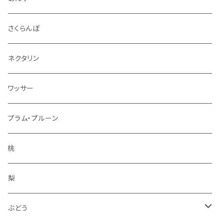
9kg～10kg
シナノスイート
スパイス
さくらんぼ
紅玉
ドライフルーツ
ネクタリン
シナノゴールド
アルコール
ワッサー
ぐんま名月
冷凍フルーツ
プラム・プルーン
王林
コンポート
桃
サンふじ
梨
冬りんご
ぶどう