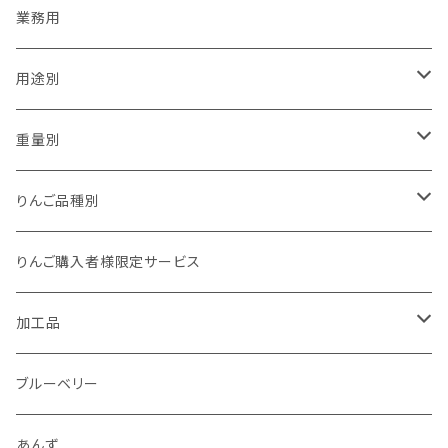
業務用
用途別
贈答用
重量別
家庭用（訳あり）
1kg以下
りんご品種別
加工用
1kg
夏あかり
りんご購入者様限定サービス
1.5kg～2kg
シナノリップ
加工品
2.5kg～3kg
サンつがる
ジュース
ブルーベリー
4.5kg～5kg
秋映
ジャム
あんず