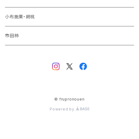
夏りんご
シャインマスカット
小布施栗・胡桃
秋りんご
ナガノパープル
市田柿
品種おまかせ
© frupronouen
Powered by