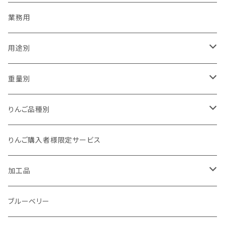
業務用
用途別
贈答用
重量別
家庭用（訳あり）
1kg以下
りんご品種別
加工用
1kg
夏あかり
りんご購入者様限定サービス
1.5kg～2kg
シナノリップ
加工品
2.5kg～3kg
サンつがる
ジュース
ブルーベリー