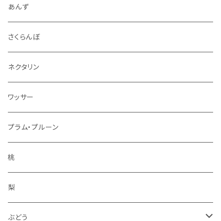
4.5kg～5kg
秋映
ジャム
あんず
9kg～10kg
シナノスイート
スパイス
さくらんぼ
紅玉
ドライフルーツ
ネクタリン
シナノゴールド
アルコール
ワッサー
ぐんま名月
冷凍フルーツ
プラム・プルーン
王林
コンポート
桃
サンふじ
梨
冬りんご
ぶどう