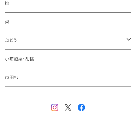
王林
コンポート
桃
サンふじ
梨
冬りんご
ぶどう
夏りんご
シャインマスカット
小布施栗・胡桃
秋りんご
ナガノパープル
市田柿
品種おまかせ