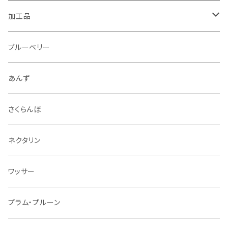
1.5kg～2kg
シナノリップ
加工品
2.5kg～3kg
サンつがる
ジュース
ブルーベリー
4.5kg～5kg
秋映
ジャム
あんず
9kg～10kg
シナノスイート
スパイス
さくらんぼ
紅玉
ドライフルーツ
ネクタリン
シナノゴールド
アルコール
ワッサー
ぐんま名月
冷凍フルーツ
プラム・プルーン