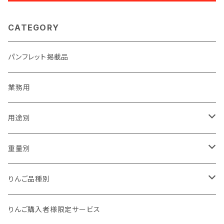
CATEGORY
パンフレット掲載品
業務用
用途別
贈答用
重量別
家庭用（訳あり）
1kg以下
りんご品種別
加工用
1kg
夏あかり
りんご購入者様限定サービス