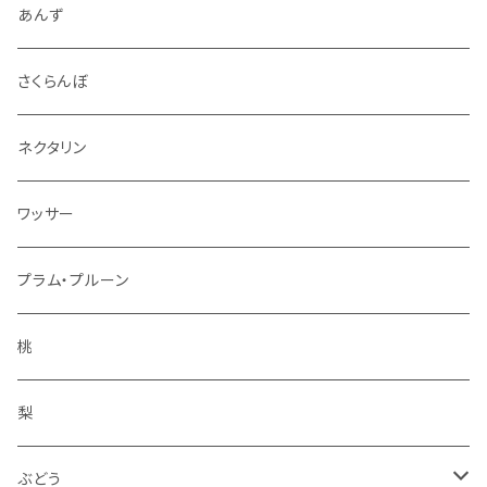
4.5kg～5kg
秋映
ジャム
あんず
9kg～10kg
シナノスイート
スパイス
さくらんぼ
紅玉
ドライフルーツ
ネクタリン
シナノゴールド
アルコール
ワッサー
ぐんま名月
冷凍フルーツ
プラム・プルーン
王林
コンポート
桃
サンふじ
梨
冬りんご
ぶどう