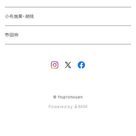
夏りんご
シャインマスカット
小布施栗・胡桃
秋りんご
ナガノパープル
市田柿
品種おまかせ
© frupronouen
Powered by