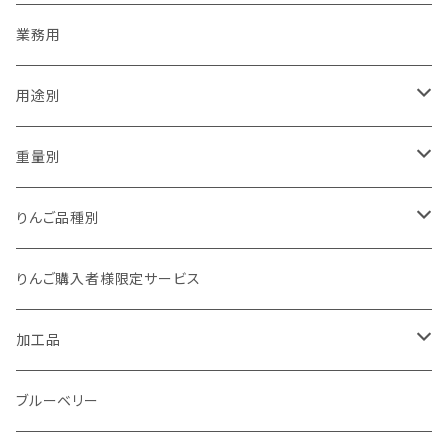
業務用
用途別
贈答用
重量別
家庭用（訳あり）
1kg以下
りんご品種別
加工用
1kg
夏あかり
りんご購入者様限定サービス
1.5kg～2kg
シナノリップ
加工品
2.5kg～3kg
サンつがる
ジュース
ブルーベリー