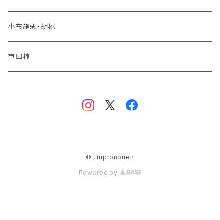
夏りんご
シャインマスカット
小布施栗・胡桃
秋りんご
ナガノパープル
市田柿
品種おまかせ
© frupronouen
Powered by