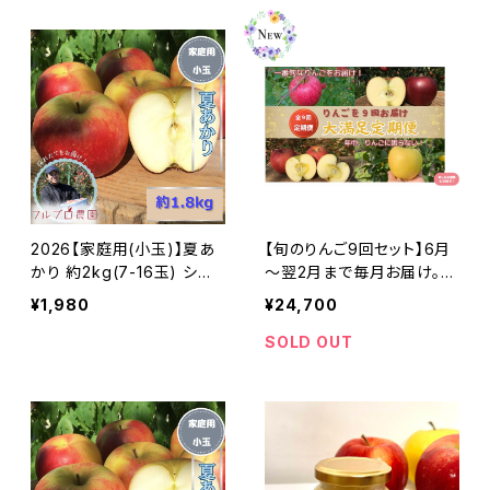
2026【家庭用(小玉)】夏あ
【旬のりんご9回セット】6月
かり 約2kg(7-16玉) シー
～翌2月まで毎月お届け。年
ズン最初の夏りんご お試し
中りんごに困りません #NZ
¥1,980
¥24,700
サイズ 希少品種 訳あり 8
D0B030
月初旬頃発送 #NAN0B01
SOLD OUT
8