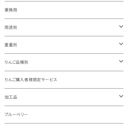
業務用
用途別
贈答用
重量別
家庭用（訳あり）
1kg以下
りんご品種別
加工用
1kg
夏あかり
りんご購入者様限定サービス
1.5kg～2kg
シナノリップ
加工品
2.5kg～3kg
サンつがる
ジュース
ブルーベリー