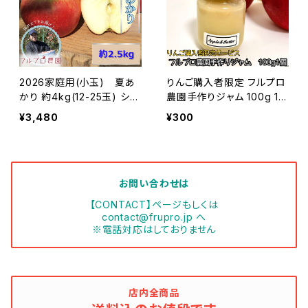
2026家庭用(小玉) 夏あ
りんご購入者限定 フルプロ
かり 約4kg(12-25玉) シー
農園手作りジャム 100g 1個
ズン最初の夏りんご 希少品
無添加 低糖度 ペクチン無
¥3,480
¥300
種 訳あり 8月初旬頃発送#
使用 減農薬 葉とらず 長野
NAN0B025
県産 国産 減農薬 ジャム コ
ンフィチュール
お問い合わせは
【CONTACT】ページもしくは
contact@frupro.jp
へ
※電話対応はしておりません
店内全商品