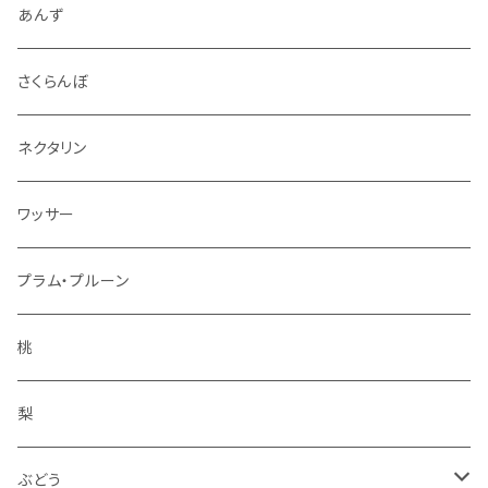
4.5kg～5kg
秋映
ジャム
あんず
9kg～10kg
シナノスイート
スパイス
さくらんぼ
紅玉
ドライフルーツ
ネクタリン
シナノゴールド
アルコール
ワッサー
ぐんま名月
冷凍フルーツ
プラム・プルーン
王林
コンポート
桃
サンふじ
梨
冬りんご
ぶどう