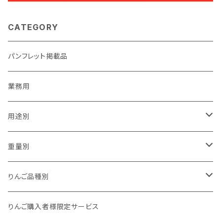
CATEGORY
パンフレット掲載品
業務用
用途別
贈答用
重量別
家庭用（訳あり）
1kg以下
りんご品種別
加工用
1kg
夏あかり
りんご購入者様限定サービス