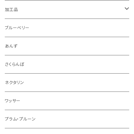
1.5kg～2kg
シナノリップ
加工品
2.5kg～3kg
サンつがる
ジュース
ブルーベリー
4.5kg～5kg
秋映
ジャム
あんず
9kg～10kg
シナノスイート
スパイス
さくらんぼ
紅玉
ドライフルーツ
ネクタリン
シナノゴールド
アルコール
ワッサー
ぐんま名月
冷凍フルーツ
プラム・プルーン