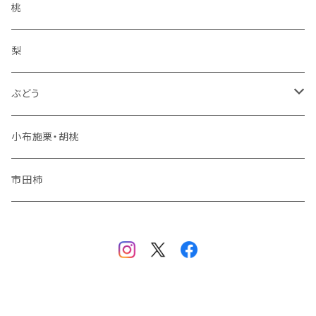
王林
コンポート
桃
サンふじ
梨
冬りんご
ぶどう
夏りんご
シャインマスカット
小布施栗・胡桃
秋りんご
ナガノパープル
市田柿
品種おまかせ