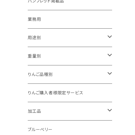
パンフレット掲載品
業務用
用途別
贈答用
重量別
家庭用（訳あり）
1kg以下
りんご品種別
加工用
1kg
夏あかり
りんご購入者様限定サービス
1.5kg～2kg
シナノリップ
加工品
2.5kg～3kg
サンつがる
ジュース
ブルーベリー