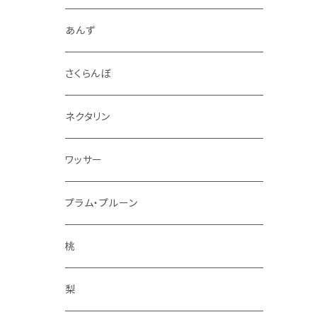
4.5kg～5kg
秋映
ジャム
あんず
9kg～10kg
シナノスイート
スパイス
さくらんぼ
紅玉
ドライフルーツ
ネクタリン
シナノゴールド
アルコール
ワッサー
ぐんま名月
冷凍フルーツ
プラム・プルーン
王林
コンポート
桃
サンふじ
梨