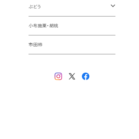
冬りんご
ぶどう
夏りんご
シャインマスカット
小布施栗・胡桃
秋りんご
ナガノパープル
市田柿
品種おまかせ