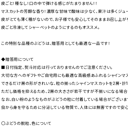
皮ごと！種なし！口の中で弾ける感じがたまりません！！
マスカットの芳醇な香り！濃厚な甘味で酸味は少なく、果汁は多くジュ
皮がとても薄く種がないので、お子様でも安心してそのままお召し上が
皮ごと冷凍してシャーベットのようにするのもオススメ。
この特別な品種のぶどうは、贈答用としても最適な一品です！
◆贈答用について
■日付指定、熨斗対応は行っておりませんのでご注意ください。
大切な方へのギフトやご自宅用にも最適な高級感あふれるシャインマス
できるだけ房の形がきれいな、粒の揃ったシャインマスカットを2房・計1
ただし価格を抑えるため、2房の大きさが若干ですが不揃いになる場合
なお、白い粉のようなものがぶどうの粒に付着している場合がございま
虫から身を守るために分泌している物質で、人体には無害ですので安心
〇ぶどうの脱粒、色について