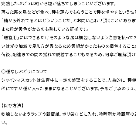
完熟したぶどうは軸から粒が落ちてしまうことがございます。
落ちた実を鳥などが食べ、種を運んでもらうことで種を増やすという性
「軸から外れてるとはどういうことだ」とお問い合わせ頂くことがありま
また粒が黄色がかるのも熟している証拠です。
「贈答用」にはできるだけそのような房は梱包しないよう注意を払って
いは光の加減で見え方が異なるため黄緑がかったものを梱包することが
荷後、配達までの間の揺れで脱粒することもあるため、何卒ご理解頂け
〇種なしぶどうについて
シャインマスカットは生育中に一定の処理をすることで、人為的に「種無
稀にですが種が入ったままになることがございます。予めご了承のうえ
【保存方法】
乾燥しないようラップや新聞紙、ポリ袋などに入れ、冷暗所か冷蔵庫の
い。