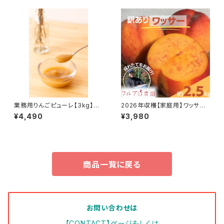
20g×2袋、りんごジャム100ml
0003
×3個（※種類はお任せ）#NKG
00901
業務用りんごピューレ【3kg】葉
2026年収穫【家庭用】ワッサー
とらずりんご 100% ピューレ 長
約2.5kg(5-15玉) 8月以降 長
¥4,490
¥3,980
野県産#NKP00030
野生まれの珍しい桃 長野県産
産地直送 訳あり#NPW0B025
商品一覧に戻る
お問い合わせは
【CONTACT】ページもしくは