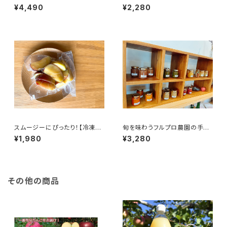
g*6袋)砂糖・レモン果汁のみ使
g*5袋）砂糖・レモン果汁のみ使
¥4,490
¥2,280
用！長野県産#NKC00030
用！長野県産#NKC00010
スムージーにぴったり！【冷凍り
旬を味わうフルプロ農園の手作
んご】 1kg (200g×5袋) 皮つき
りジャム【おまかせ6本セット】(1
¥1,980
¥3,280
の信州りんごを凍らせてみまし
00ml*6本)果物・砂糖・レモン
た#NKF00010
果汁のみ使用 #NKM00906
その他の商品