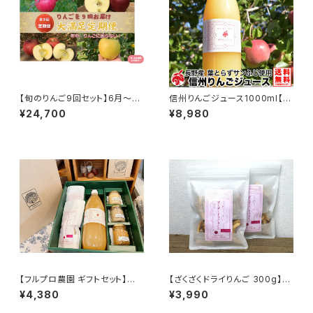
【旬のりんご9回セット】6月～翌
信州りんごジュース1000ml【12
2月まで毎月お届け。年中りんご
本セット】サンふじ 葉とらず りん
¥24,700
¥8,980
に困りません #NZD0B030
ご 100% ジュース 長野県産 #
NKJ00912
【フルプロ農園 ギフトセット】信
【ざくざくドライりんご 300g】(5
州りんごジュース＆手づくり加工
0g*6袋) 噛みしめると甘みが
¥4,380
¥3,990
品 詰め合わせ。信州りんごジュ
広がるドライフルーツ 国産 無添
ース1000ml×1本、ドライりんご
加 長野県産 信州りんご#NKD0