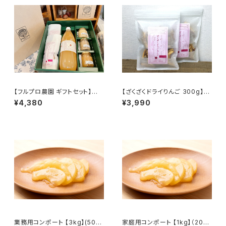
【フルプロ農園 ギフトセット】信
【ざくざくドライりんご 300g】(5
州りんごジュース＆手づくり加工
0g*6袋) 噛みしめると甘みが
¥4,380
¥3,990
品 詰め合わせ。信州りんごジュ
広がるドライフルーツ 国産 無添
ース1000ml×1本、ドライりんご
加 長野県産 信州りんご#NKD0
20g×2袋、りんごジャム100ml
0003
×3個（※種類はお任せ）#NKG
00901
業務用コンポート 【3kg】(500
家庭用コンポート 【1kg】（200