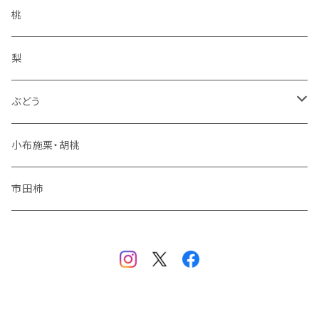
王林
コンポート
桃
サンふじ
梨
冬りんご
ぶどう
夏りんご
シャインマスカット
小布施栗・胡桃
秋りんご
ナガノパープル
市田柿
品種おまかせ