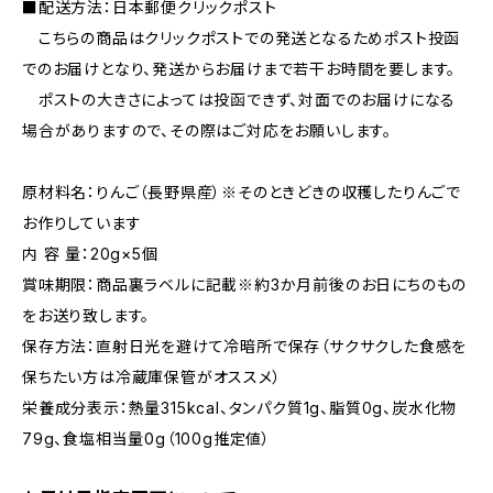
■配送方法：日本郵便クリックポスト
こちらの商品はクリックポストでの発送となるためポスト投函
でのお届けとなり、発送からお届けまで若干お時間を要します。
ポストの大きさによっては投函できず、対面でのお届けになる
場合がありますので、その際はご対応をお願いします。
原材料名：りんご（長野県産）※そのときどきの収穫したりんごで
お作りしています
内 容 量：20g×5個
賞味期限：商品裏ラベルに記載※約3か月前後のお日にちのもの
をお送り致します。
保存方法：直射日光を避けて冷暗所で保存（サクサクした食感を
保ちたい方は冷蔵庫保管がオススメ）
栄養成分表示：熱量315kcal、タンパク質1g、脂質0g、炭水化物
79g、食塩相当量0g（100g推定値）