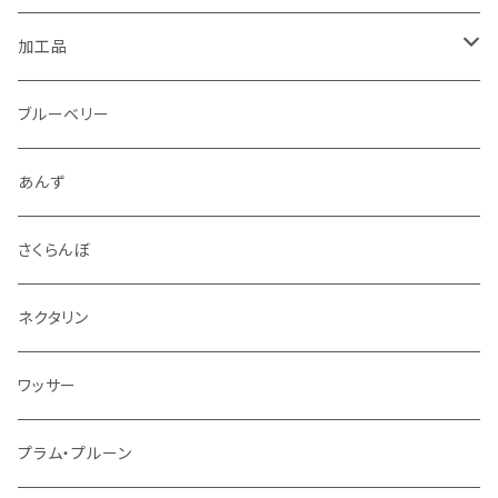
1.5kg～2kg
シナノリップ
加工品
2.5kg～3kg
サンつがる
ジュース
ブルーベリー
4.5kg～5kg
秋映
ジャム
あんず
9kg～10kg
シナノスイート
スパイス
さくらんぼ
紅玉
ドライフルーツ
ネクタリン
シナノゴールド
アルコール
ワッサー
ぐんま名月
冷凍フルーツ
プラム・プルーン