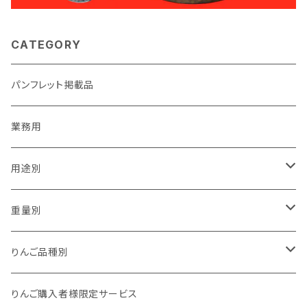
CATEGORY
パンフレット掲載品
業務用
用途別
贈答用
重量別
家庭用（訳あり）
1kg以下
りんご品種別
加工用
1kg
夏あかり
りんご購入者様限定サービス