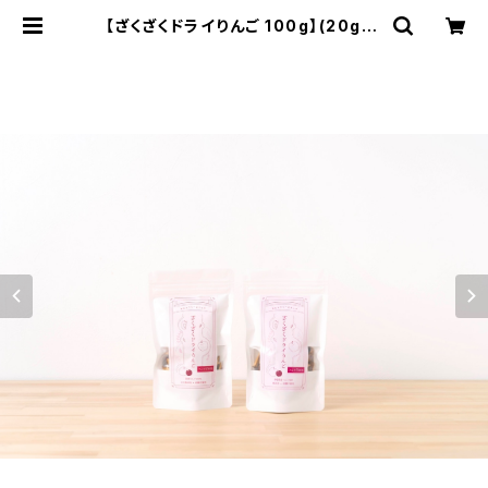
【ざくざくドライりんご 100g】(20g*5
袋) 噛みしめると甘みが広がるドラ
イフルーツ 国産 無添加 長野県産 信
州りんご#NKD00001 | fruprono
uen