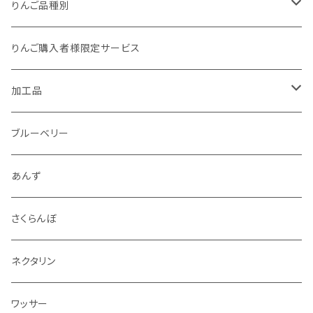
家庭用（訳あり）
1kg以下
りんご品種別
加工用
1kg
夏あかり
りんご購入者様限定サービス
1.5kg～2kg
シナノリップ
加工品
2.5kg～3kg
サンつがる
ジュース
ブルーベリー
4.5kg～5kg
秋映
ジャム
あんず
9kg～10kg
シナノスイート
スパイス
さくらんぼ
紅玉
ドライフルーツ
ネクタリン
シナノゴールド
アルコール
ワッサー