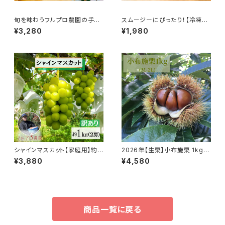
旬を味わうフルプロ農園の手作
スムージーにぴったり！【冷凍り
りジャム【おまかせ6本セット】(1
んご】 1kg (200g×5袋) 皮つき
¥3,280
¥1,980
00ml*6本)果物・砂糖・レモン
の信州りんごを凍らせてみまし
果汁のみ使用 #NKM00906
た#NKF00010
シャインマスカット【家庭用】約1
2026年【生栗】小布施栗 1kg
kg(約500gx2) 順次発送中 皮
（M-2L）銀寄・筑波栗などの無
¥3,880
¥4,580
ごと食べられる大人気の種無し
燻蒸生栗 10月中旬以降発送 長
ぶどう #NGM0B010
野県小布施産#NMR0010
商品一覧に戻る