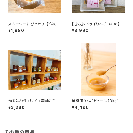
スムージーにぴったり！【冷凍り
【ざくざくドライりんご 300g】(5
んご】 1kg (200g×5袋) 皮つき
0g*6袋) 噛みしめると甘みが
¥1,980
¥3,990
の信州りんごを凍らせてみまし
広がるドライフルーツ 国産 無添
た#NKF00010
加 長野県産 信州りんご#NKD0
0003
旬を味わうフルプロ農園の手作
業務用りんごピューレ【3kg】葉
りジャム【おまかせ6本セット】(1
とらずりんご 100% ピューレ 長
¥3,280
¥4,490
00ml*6本)果物・砂糖・レモン
野県産#NKP00030
果汁のみ使用 #NKM00906
その他の商品