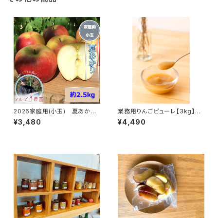
2026家庭用(小玉) 夏あかり
業務用りんごピューレ【3kg】葉
約4kg(12-25玉) シーズン最初
とらずりんご 100% ピューレ 長
¥3,480
¥4,490
の夏りんご 希少品種 訳あり 8
野県産#NKP00030
月初旬頃発送#NAN0B025