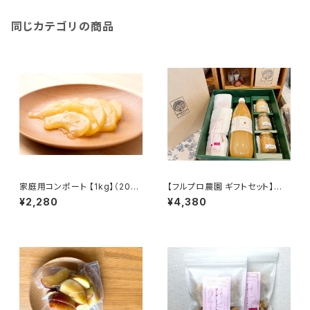
同じカテゴリの商品
家庭用コンポート 【1kg】（200
【フルプロ農園 ギフトセット】信
g*5袋）砂糖・レモン果汁のみ使
州りんごジュース＆手づくり加工
¥2,280
¥4,380
用！長野県産#NKC00010
品 詰め合わせ。信州りんごジュ
ース1000ml×1本、ドライりんご
20g×2袋、りんごジャム100ml
×3個（※種類はお任せ）#NKG
00901