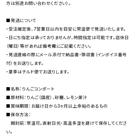
方は別途お問い合わせください）。
■発送について
・受注確定後、7営業日以内を目安に常温便で発送いたします。
・日にち指定は承っておりませんが、時間指定は可能です。店休日
（曜日）等があれば備考欄にご記載ください。
・発送連絡の際にメール添付で納品書・領収書（インボイス番号
付）をお送りします。
・夏季はチルド便でお送りします。
■名称：りんごコンポート
■原材料：りんご（国産）、砂糖、レモン果汁
■賞味期限：お届け日から3ヶ月以上余裕のあるもの
■保存方法：
開封前：常温可。直射日光・高温多湿を避けて保存してくださ
い。