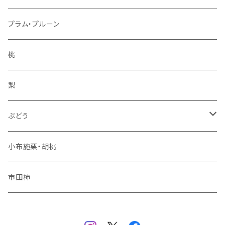
ぐんま名月
冷凍フルーツ
プラム・プルーン
王林
コンポート
桃
サンふじ
梨
冬りんご
ぶどう
夏りんご
シャインマスカット
小布施栗・胡桃
秋りんご
ナガノパープル
市田柿
品種おまかせ