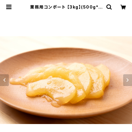
業務用コンポート 【3kg】(500g*6
袋)砂糖・レモン果汁のみ使用！長野県
産#NKC00030 | frupronouen