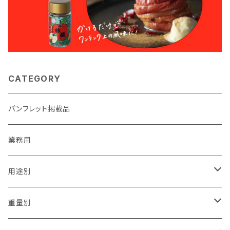
CATEGORY
パンフレット掲載品
業務用
用途別
贈答用
重量別