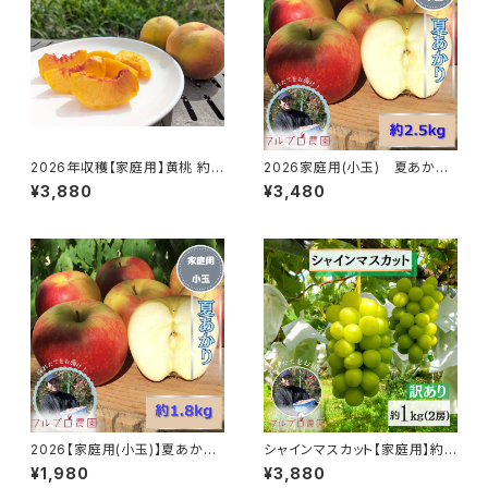
2026年収穫【家庭用】黄桃 約2.
2026家庭用(小玉) 夏あかり
8kg(5-14玉) 果肉硬めでジュ
約4kg(12-25玉) シーズン最初
¥3,880
¥3,480
ーシーな黄桃をお届け 8月下旬
の夏りんご 希少品種 訳あり 8
より 産地直送 信州桃 黄金桃 訳
月初旬頃発送#NAN0B025
あり#NPY0B028
2026【家庭用(小玉)】夏あかり
シャインマスカット【家庭用】約1
約2kg(7-16玉) シーズン最初
kg(約500gx2) 順次発送中 皮
¥1,980
¥3,880
の夏りんご お試しサイズ 希少品
ごと食べられる大人気の種無し