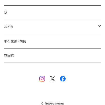
サンふじ
梨
冬りんご
ぶどう
夏りんご
シャインマスカット
小布施栗・胡桃
秋りんご
ナガノパープル
市田柿
品種おまかせ
© frupronouen