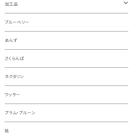
1.5kg～2kg
シナノリップ
加工品
2.5kg～3kg
サンつがる
ジュース
ブルーベリー
4.5kg～5kg
秋映
ジャム
あんず
9kg～10kg
シナノスイート
スパイス
さくらんぼ
紅玉
ドライフルーツ
ネクタリン
シナノゴールド
アルコール
ワッサー
ぐんま名月
冷凍フルーツ
プラム・プルーン
王林
コンポート
桃