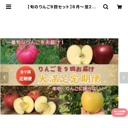
【旬のりんご9回セット】6月～翌2月ま
で毎月お届け。年中りんごに困りませ
ん #NZD0B030 | frupronouen