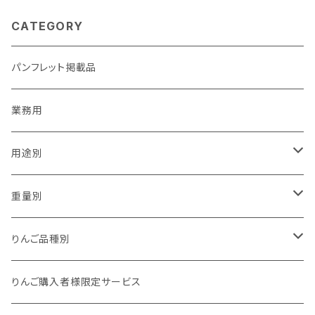
CATEGORY
パンフレット掲載品
業務用
用途別
贈答用
重量別
家庭用（訳あり）
1kg以下
りんご品種別
加工用
1kg
夏あかり
りんご購入者様限定サービス