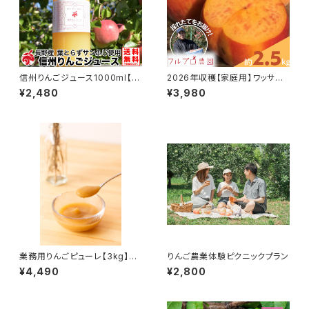
信州りんごジュース1000ml【2
2026年収穫【家庭用】ワッサー
本セット】サンふじ 葉とらず りん
約2.5kg(5-15玉) 8月以降 長
¥2,480
¥3,980
ご 100% ジュース 長野県産#N
野生まれの珍しい桃 長野県産
KJ00902
産地直送 訳あり#NPW0B025
業務用りんごピューレ【3kg】葉
りんご農業体験ピクニックプラン
とらずりんご 100% ピューレ 長
¥4,490
¥2,800
野県産#NKP00030