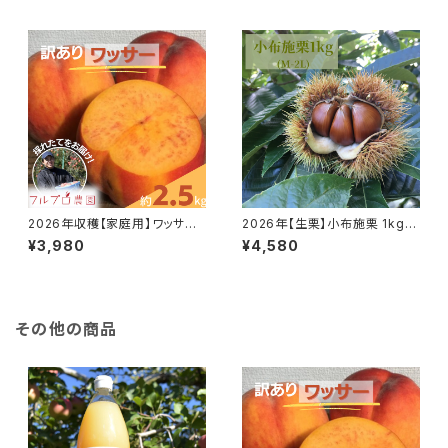
種 訳あり 8月初旬頃発送 #NA
ぶどう #NGM0B010
N0B018
2026年収穫【家庭用】ワッサー
2026年【生栗】小布施栗 1kg
約2.5kg(5-15玉) 8月以降 長
（M-2L）銀寄・筑波栗などの無
¥3,980
¥4,580
野生まれの珍しい桃 長野県産
燻蒸生栗 10月中旬以降発送 長
産地直送 訳あり#NPW0B025
野県小布施産#NMR0010
その他の商品