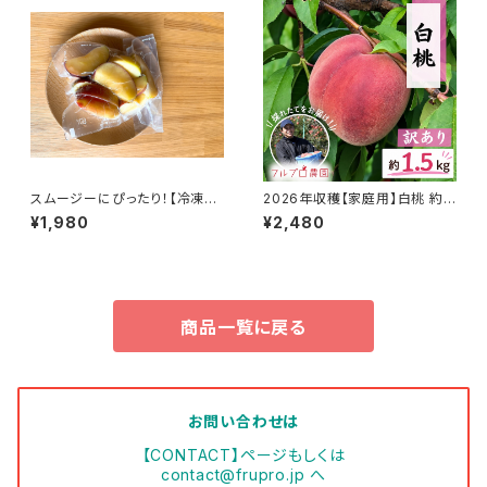
スムージーにぴったり！【冷凍り
2026年収穫【家庭用】白桃 約1.
んご】 1kg (200g×5袋) 皮つき
5kg（4-10玉） 8月以降発送 香
¥1,980
¥2,480
の信州りんごを凍らせてみまし
り良くジューシーな白桃をお届
た#NKF00010
け 信州産 産地直送 信州桃 白
鳳 白桃 #NPH0B015
商品一覧に戻る
お問い合わせは
【CONTACT】ページもしくは
contact@frupro.jp
へ